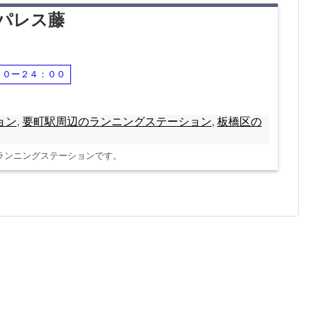
アパレス藤
００ー２４：００
ョン
,
要町駅周辺のランニングステーション
,
板橋区の
ランニングステーションです。