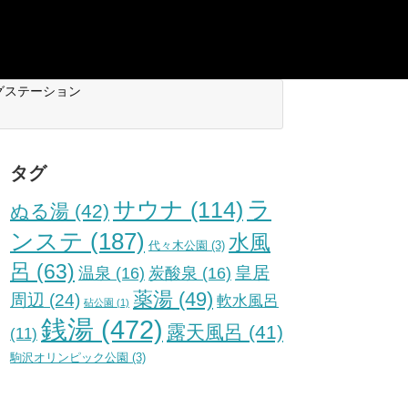
グステーション
タグ
ラ
サウナ
(114)
ぬる湯
(42)
ンステ
(187)
水風
代々木公園
(3)
呂
(63)
皇居
温泉
(16)
炭酸泉
(16)
薬湯
(49)
周辺
(24)
軟水風呂
砧公園
(1)
銭湯
(472)
露天風呂
(41)
(11)
駒沢オリンピック公園
(3)