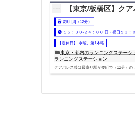
【東京/板橋区】ク
要町 [3]（12分）
１５：３０-２４：００ 日・祝日１３：
【定休日】 水曜、第1木曜
東京・都内のランニングステーシ
ランニングステーション
クアパレス藤は最寄り駅が要町で（12分）の