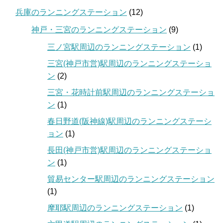
兵庫のランニングステーション
(12)
神戸・三宮のランニングステーション
(9)
三ノ宮駅周辺のランニングステーション
(1)
三宮(神戸市営)駅周辺のランニングステーショ
ン
(2)
三宮・花時計前駅周辺のランニングステーショ
ン
(1)
春日野道(阪神線)駅周辺のランニングステーシ
ョン
(1)
長田(神戸市営)駅周辺のランニングステーショ
ン
(1)
貿易センター駅周辺のランニングステーション
(1)
摩耶駅周辺のランニングステーション
(1)