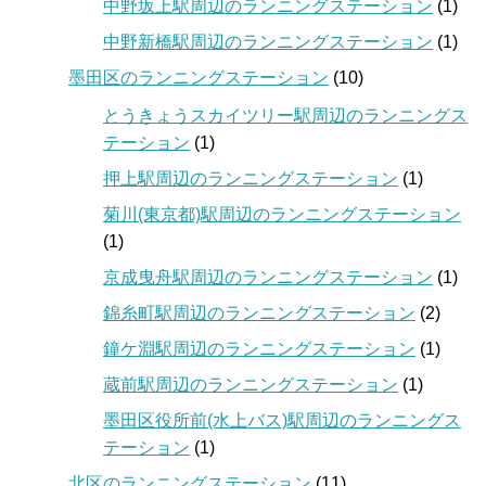
中野坂上駅周辺のランニングステーション
(1)
中野新橋駅周辺のランニングステーション
(1)
墨田区のランニングステーション
(10)
とうきょうスカイツリー駅周辺のランニングス
テーション
(1)
押上駅周辺のランニングステーション
(1)
菊川(東京都)駅周辺のランニングステーション
(1)
京成曳舟駅周辺のランニングステーション
(1)
錦糸町駅周辺のランニングステーション
(2)
鐘ケ淵駅周辺のランニングステーション
(1)
蔵前駅周辺のランニングステーション
(1)
墨田区役所前(水上バス)駅周辺のランニングス
テーション
(1)
北区のランニングステーション
(11)