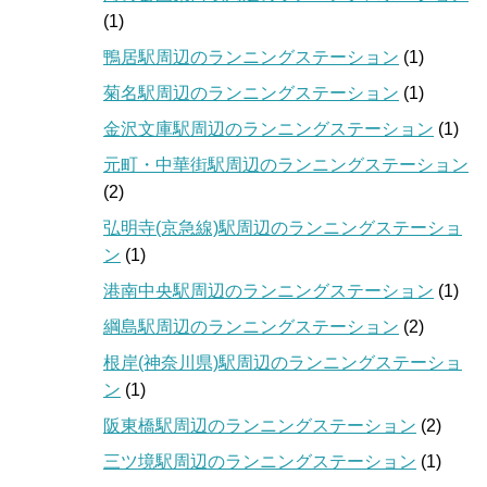
(1)
鴨居駅周辺のランニングステーション
(1)
菊名駅周辺のランニングステーション
(1)
金沢文庫駅周辺のランニングステーション
(1)
元町・中華街駅周辺のランニングステーション
(2)
弘明寺(京急線)駅周辺のランニングステーショ
ン
(1)
港南中央駅周辺のランニングステーション
(1)
綱島駅周辺のランニングステーション
(2)
根岸(神奈川県)駅周辺のランニングステーショ
ン
(1)
阪東橋駅周辺のランニングステーション
(2)
三ツ境駅周辺のランニングステーション
(1)