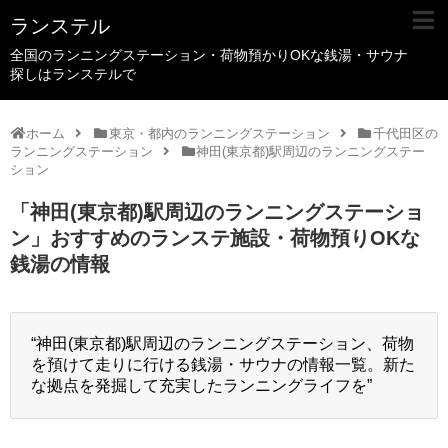
ランステル
全国のランニングステーション・荷物預かりOKな銭湯・サウナ
探しはランステルで
ホーム
東京・都内のランニングステーション
千代田区の
ランニングステーション
神田(東京都)駅周辺のランニングステー
ション
「
神田(東京都)駅周辺のランニングステーショ
ン
」
おすすめのランステ施設・荷物預りOKな
銭湯の情報
“神田(東京都)駅周辺のランニングステーション、荷物
を預けて走りに行ける銭湯・サウナの情報一覧。新た
な拠点を発掘して充実したランニングライフを”